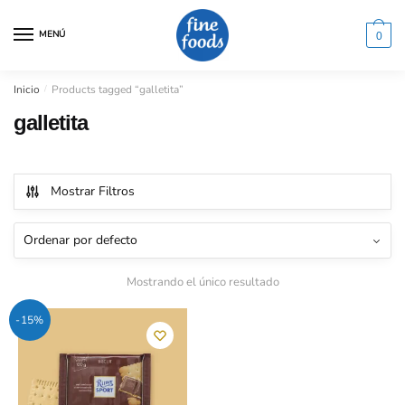
Saltar
Saltar
a
al
MENÚ
0
la
contenido
navegación
Inicio
/
Products tagged “galletita”
galletita
Mostrar Filtros
Mostrando el único resultado
-15%