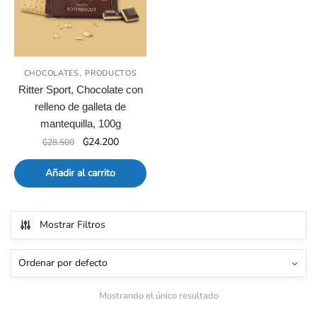
,
CHOCOLATES
PRODUCTOS
Ritter Sport, Chocolate con
relleno de galleta de
mantequilla, 100g
El
El
₲
24.200
₲
28.500
precio
precio
original
actual
Añadir al carrito
era:
es:
₲28.500.
₲24.200.
Mostrar Filtros
Mostrando el único resultado