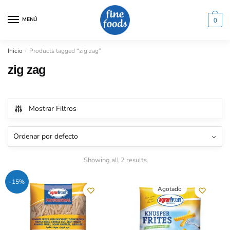
Saltar
Saltar
a
al
MENÚ
0
la
contenido
navegación
Inicio
/
Products tagged “zig zag”
zig zag
Mostrar Filtros
Showing all 2 results
-15%
Agotado