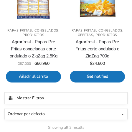
,
,
,
,
PAPAS FRITAS
CONGELADOS
PAPAS FRITAS
CONGELADOS
,
PRODUCTOS
OFERTAS
PRODUCTOS
Agrarfrost - Papas Pre
Agrarfrost - Papas Pre
Fritas congeladas corte
Fritas corte ondulado o
ondulado o ZigZag 2.5Kg
ZigZag 700g
El
El
₲
56.950
₲
34.500
₲
67.000
precio
precio
original
actual
Añadir al carrito
Get notified
era:
es:
₲67.000.
₲56.950.
Mostrar Filtros
Showing all 2 results