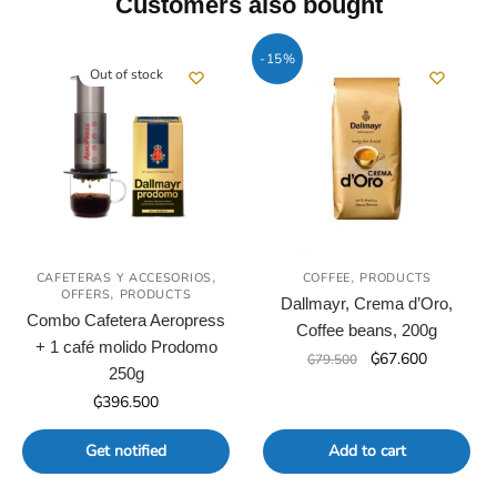
Customers also bought
-15%
Out of stock
,
,
CAFETERAS Y ACCESORIOS
COFFEE
PRODUCTS
,
OFFERS
PRODUCTS
Dallmayr, Crema d’Oro,
Combo Cafetera Aeropress
Coffee beans, 200g
+ 1 café molido Prodomo
Original
Current
₲
67.600
₲
79.500
250g
price
price
₲
396.500
was:
is:
₲79.500.
₲67.600.
Get notified
Add to cart