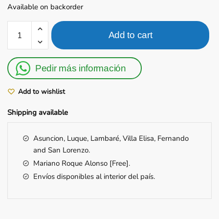
Available on backorder
Moledor
Add to cart
de
granos
Severin
Pedir más información
quantity
Add to wishlist
Shipping
available
Asuncion, Luque, Lambaré, Villa Elisa, Fernando
and San Lorenzo.
Mariano Roque Alonso [Free].
Envíos disponibles al interior del país.