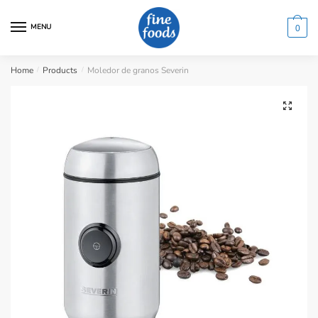
Skip
Skip
to
to
MENU
0
navigation
content
Home
/
Products
/
Moledor de granos Severin