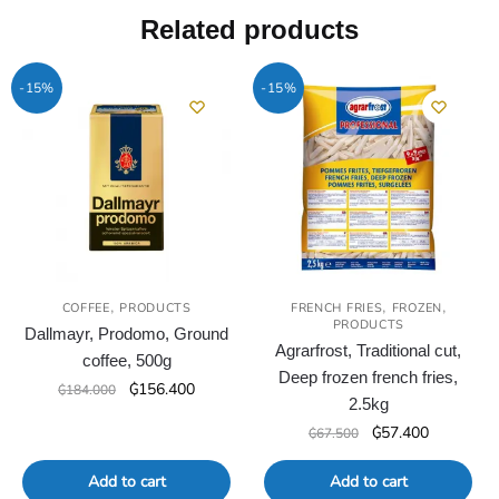
Related products
-15%
-15%
,
,
,
COFFEE
PRODUCTS
FRENCH FRIES
FROZEN
PRODUCTS
Dallmayr, Prodomo, Ground
Agrarfrost, Traditional cut,
coffee, 500g
Deep frozen french fries,
Original
Current
₲
156.400
₲
184.000
2.5kg
price
price
Original
Current
₲
57.400
₲
67.500
was:
is:
price
price
₲184.000.
₲156.400.
was:
is:
Add to cart
Add to cart