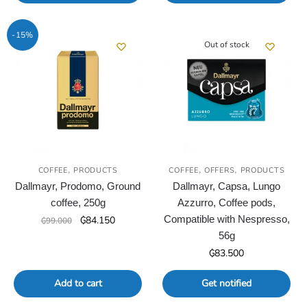
₲67.500.
₲57.400.
-15%
Out of stock
,
,
,
COFFEE
PRODUCTS
COFFEE
OFFERS
PRODUCTS
Dallmayr, Prodomo, Ground
Dallmayr, Capsa, Lungo
coffee, 250g
Azzurro, Coffee pods,
Original
Current
Compatible with Nespresso,
₲
84.150
₲
99.000
price
price
56g
was:
is:
₲
83.500
₲99.000.
₲84.150.
Add to cart
Get notified