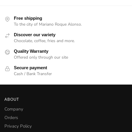
Free shipping
To the city of Mariano Roque Alonso.
Discover our variety
Chocolate, coffee, fries and more.
Quality Warranty
Offered only through our site
Secure payment
Cash / Bank Transfer
ABOUT
Company
Orders
Privacy Policy