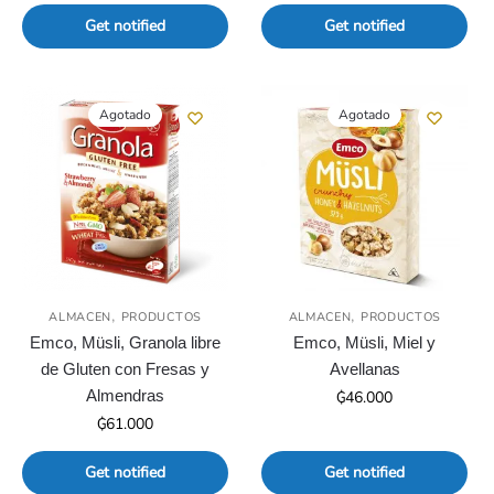
Get notified
Get notified
Agotado
Agotado
,
,
ALMACEN
PRODUCTOS
ALMACEN
PRODUCTOS
Emco, Müsli, Granola libre
Emco, Müsli, Miel y
de Gluten con Fresas y
Avellanas
Almendras
₲
46.000
₲
61.000
Get notified
Get notified