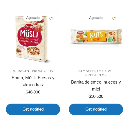
Agotado
Agotado
,
,
,
ALMACEN
PRODUCTOS
ALMACEN
OFERTAS
PRODUCTOS
Emco, Müsli, Fresas y
Barrita de emco, nueces y
almendras
miel
₲
46.000
₲
10.500
Get notified
Get notified