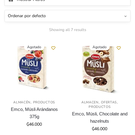
Showing all 7 results
Agotado
Agotado
,
,
,
ALMACÉN
PRODUCTOS
ALMACEN
OFERTAS
PRODUCTOS
Emco, Müsli Arándanos
Emco, Müsli, Chocolate and
375g
hazelnuts
₲
46.000
₲
46.000