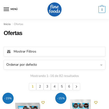
Saltar
Saltar
a
al
MENÚ
0
la
contenido
navegación
Inicio
/
Ofertas
Ofertas
Mostrar Filtros
Mostrando 1–16 de 82 resultados
1
2
3
4
5
6
-15%
-15%