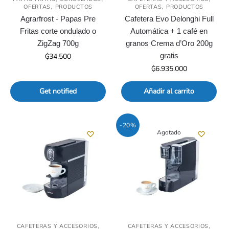
,
,
OFERTAS
PRODUCTOS
OFERTAS
PRODUCTOS
Agrarfrost - Papas Pre
Cafetera Evo Delonghi Full
Fritas corte ondulado o
Automática + 1 café en
ZigZag 700g
granos Crema d’Oro 200g
gratis
₲
34.500
₲
6.935.000
Get notified
Añadir al carrito
-20%
Agotado
,
,
CAFETERAS Y ACCESORIOS
CAFETERAS Y ACCESORIOS