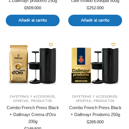
1 Dallmayr prodomo 250g
café molido Ethiopia 500g
₲
509.000
₲
252.000
Añadir al carrito
Añadir al carrito
,
,
CAFETERAS Y ACCESORIOS
CAFETERAS Y ACCESORIOS
,
,
OFERTAS
PRODUCTOS
OFERTAS
PRODUCTOS
Combo French Press Black
Combo French Press Black
+ Dallmayr Crema d’Oro
+ Dallmayr Prodomo 250g
200g
₲
265.000
₲
249.500