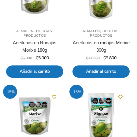
,
,
,
,
ALMACÉN
OFERTAS
ALMACÉN
OFERTAS
PRODUCTOS
PRODUCTOS
Aceitunas en Rodajas
Aceitunas en rodajas Morixe
Morixe 180g
300g
El
El
El
El
₲
5.000
₲
9.800
₲
5.900
₲
11.500
precio
precio
precio
precio
original
actual
original
actual
Añadir al carrito
Añadir al carrito
era:
es:
era:
es:
₲5.900.
₲5.000.
₲11.500.
₲9.800.
-15%
-15%