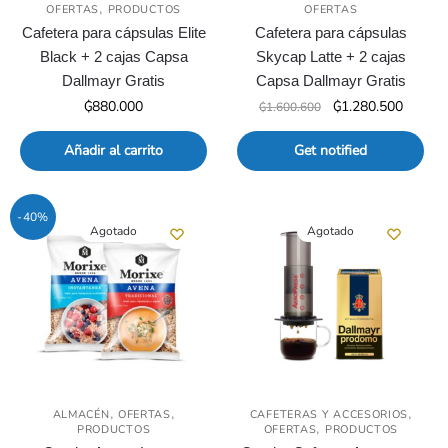
,
OFERTAS
PRODUCTOS
OFERTAS
Cafetera para cápsulas Elite
Cafetera para cápsulas
Black + 2 cajas Capsa
Skycap Latte + 2 cajas
Dallmayr Gratis
Capsa Dallmayr Gratis
El
El
₲
880.000
₲
1.280.500
₲
1.600.600
precio
precio
original
actual
Añadir al carrito
Get notified
era:
es:
₲1.600.600.
₲1.280
-40%
Agotado
Agotado
,
,
,
ALMACÉN
OFERTAS
CAFETERAS Y ACCESORIOS
,
PRODUCTOS
OFERTAS
PRODUCTOS