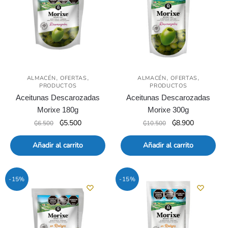
,
,
,
,
ALMACÉN
OFERTAS
ALMACÉN
OFERTAS
PRODUCTOS
PRODUCTOS
Aceitunas Descarozadas
Aceitunas Descarozadas
Morixe 180g
Morixe 300g
El
El
El
El
₲
5.500
₲
8.900
₲
6.500
₲
10.500
precio
precio
precio
precio
original
actual
original
actual
Añadir al carrito
Añadir al carrito
era:
es:
era:
es:
₲6.500.
₲5.500.
₲10.500.
₲8.900.
-15%
-15%