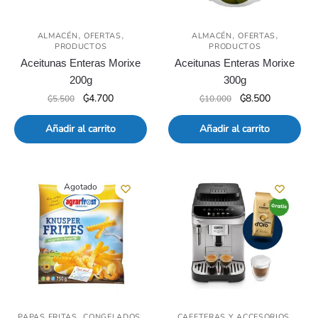
,
,
,
,
ALMACÉN
OFERTAS
ALMACÉN
OFERTAS
PRODUCTOS
PRODUCTOS
Aceitunas Enteras Morixe
Aceitunas Enteras Morixe
200g
300g
El
El
El
El
₲
4.700
₲
8.500
₲
5.500
₲
10.000
precio
precio
precio
precio
original
actual
original
actual
Añadir al carrito
Añadir al carrito
era:
es:
era:
es:
₲5.500.
₲4.700.
₲10.000.
₲8.500.
Agotado
,
,
,
PAPAS FRITAS
CONGELADOS
CAFETERAS Y ACCESORIOS