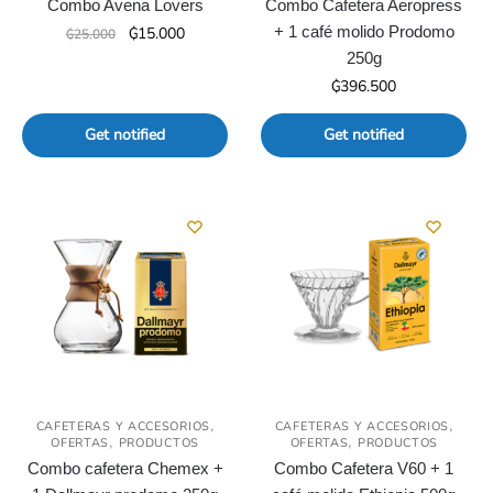
Combo Avena Lovers
Combo Cafetera Aeropress
El
El
+ 1 café molido Prodomo
₲
15.000
₲
25.000
precio
precio
250g
original
actual
₲
396.500
era:
es:
₲25.000.
₲15.000.
Get notified
Get notified
,
,
CAFETERAS Y ACCESORIOS
CAFETERAS Y ACCESORIOS
,
,
OFERTAS
PRODUCTOS
OFERTAS
PRODUCTOS
Combo cafetera Chemex +
Combo Cafetera V60 + 1