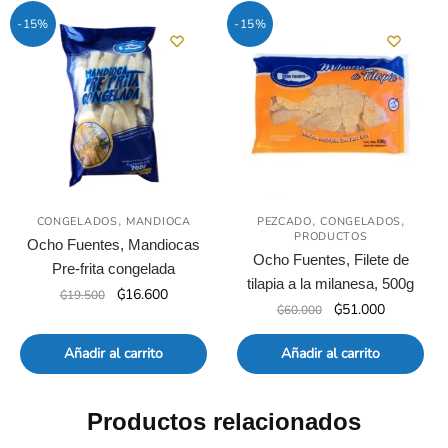
₲56.000.
₲46.600.
-15%
-15%
,
,
,
CONGELADOS
MANDIOCA
PEZCADO
CONGELADOS
PRODUCTOS
Ocho Fuentes, Mandiocas
Ocho Fuentes, Filete de
Pre-frita congelada
tilapia a la milanesa, 500g
El
El
₲
16.600
₲
19.500
El
El
₲
51.000
₲
60.000
precio
precio
precio
precio
original
actual
original
actual
Añadir al carrito
Añadir al carrito
era:
es:
era:
es:
₲19.500.
₲16.600.
₲60.000.
₲51.000.
Productos relacionados