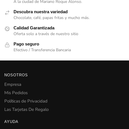
A la ciudad de Mariano Roque Alonso.
Descubra nuestra variedad
Chocolate, café, papas fritas y mucho más.
Calidad Garantizada
Oferta solo a través de nuestro sitio
Pago seguro
Efectivo / Transferencia Bancaria
NOSOTROS
Empresa
Mis Pedidos
Políticas de Privacidad
Las Tarjetas De Regalo
AYUDA