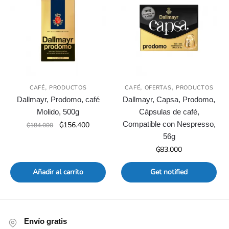
,
,
,
CAFÉ
PRODUCTOS
CAFÉ
OFERTAS
PRODUCTOS
Dallmayr, Prodomo, café
Dallmayr, Capsa, Prodomo,
Molido, 500g
Cápsulas de café,
El
El
Compatible con Nespresso,
₲
156.400
₲
184.000
precio
precio
56g
original
actual
₲
83.000
era:
es:
₲184.000.
₲156.400.
Añadir al carrito
Get notified
Envío gratis