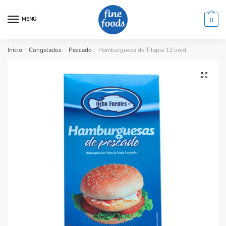
Saltar
Saltar
a
al
MENÚ
0
la
contenido
navegación
Inicio
/
Congelados
/
Pezcado
/
Hamburguesa de Tilapia 12 unid.
🔍