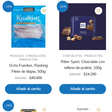
-15%
-15%
,
,
,
PEZCADO
CONGELADOS
CHOCOLATES
PRODUCTOS
PRODUCTOS
Ritter Sport, Chocolate con
Ocho Fuentes, Ranking
relleno de praliné, 100g
Filete de tilapia, 500g
El
El
₲
24.200
₲
28.500
El
El
₲
45.000
₲
53.000
precio
precio
precio
precio
original
actual
original
actual
Añadir al carrito
Añadir al carrito
era:
es:
era:
es:
₲28.500.
₲24.200.
₲53.000.
₲45.000.
-15%
Agotado