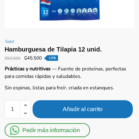
Sale!
Hamburguesa de Tilapia 12 unid.
El
El
₲
45.500
₲
53.500
-15%
precio
precio
Prácticas y nutritivas
— Fuente de proteínas, perfectas
original
actual
para comidas rápidas y saludables.
era:
es:
₲53.500.
₲45.500.
Sin espinas, listas para freír, criada en estanques.
Hamburguesa
Añadir al carrito
de
Tilapia
12
Pedir más información
unid.