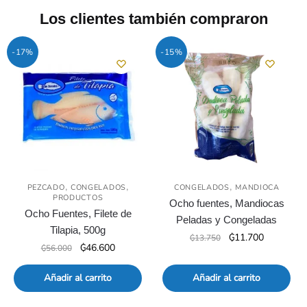
Los clientes también compraron
-17%
-15%
,
,
,
PEZCADO
CONGELADOS
CONGELADOS
MANDIOCA
PRODUCTOS
Ocho fuentes, Mandiocas
Ocho Fuentes, Filete de
Peladas y Congeladas
Tilapia, 500g
El
El
₲
11.700
₲
13.750
El
El
₲
46.600
₲
56.000
precio
precio
precio
precio
original
actual
original
actual
Añadir al carrito
Añadir al carrito
era:
es:
era:
es:
₲13.750.
₲11.700.