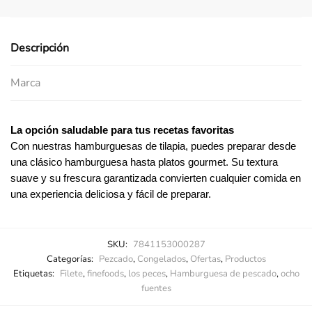
Descripción
Marca
La opción saludable para tus recetas favoritas
Con nuestras hamburguesas de tilapia, puedes preparar desde
una clásico hamburguesa hasta platos gourmet. Su textura
suave y su frescura garantizada convierten cualquier comida en
una experiencia deliciosa y fácil de preparar.
SKU:
7841153000287
Categorías:
Pezcado
,
Congelados
,
Ofertas
,
Productos
Etiquetas:
Filete
,
finefoods
,
los peces
,
Hamburguesa de pescado
,
ocho
fuentes