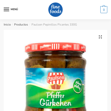
Saltar
Saltar
a
al
MENÚ
0
la
contenido
navegación
Inicio
/
Productos
/
Paulsen Pepinillos Picantes 330G
🔍