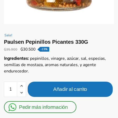
Sale!
Paulsen Pepinillos Picantes 330G
El
El
₲
30.500
₲
35.900
-15%
precio
precio
Ingredientes:
pepinillos, vinagre, azúcar, sal, especias,
original
actual
semillas de mostaza, aromas naturales, y agente
era:
es:
endurecedor.
₲35.900.
₲30.500.
Paulsen
Añadir al carrito
Pepinillos
Picantes
330G
Pedir más información
cantidad