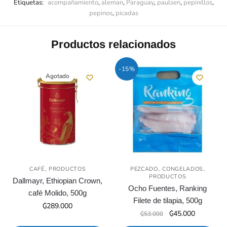
Etiquetas:
acompañamiento
,
aleman
,
Paraguay
,
paulsen
,
pepinillos
,
pepinos
,
picadas
Productos relacionados
-15%
Agotado
,
,
,
CAFÉ
PRODUCTOS
PEZCADO
CONGELADOS
PRODUCTOS
Dallmayr, Ethiopian Crown,
Ocho Fuentes, Ranking
café Molido, 500g
Filete de tilapia, 500g
₲
289.000
El
El
₲
45.000
₲
53.000
precio
precio