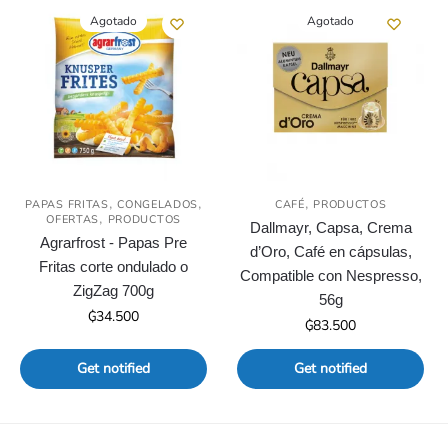
Agotado
Agotado
,
,
,
PAPAS FRITAS
CONGELADOS
CAFÉ
PRODUCTOS
,
OFERTAS
PRODUCTOS
Dallmayr, Capsa, Crema
Agrarfrost - Papas Pre
d’Oro, Café en cápsulas,
Fritas corte ondulado o
Compatible con Nespresso,
ZigZag 700g
56g
₲
34.500
₲
83.500
Get notified
Get notified