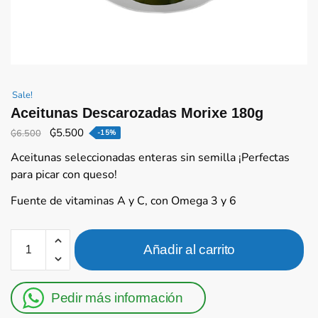
Sale!
Aceitunas Descarozadas Morixe 180g
El
El
₲
5.500
₲
6.500
-15%
precio
precio
Aceitunas seleccionadas enteras sin semilla ¡Perfectas
original
actual
para picar con queso!
era:
es:
₲6.500.
₲5.500.
Fuente de vitaminas A y C, con Omega 3 y 6
Aceitunas
Añadir al carrito
Descarozadas
Morixe
180g
Pedir más información
cantidad