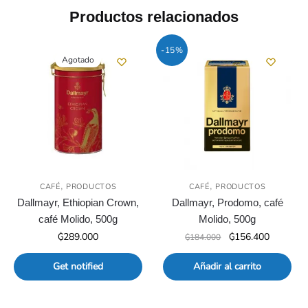
Productos relacionados
-15%
Agotado
,
,
CAFÉ
PRODUCTOS
CAFÉ
PRODUCTOS
Dallmayr, Ethiopian Crown,
Dallmayr, Prodomo, café
café Molido, 500g
Molido, 500g
El
El
₲
289.000
₲
156.400
₲
184.000
precio
precio
original
actual
Get notified
Añadir al carrito
era:
es:
₲184.000.
₲156.400