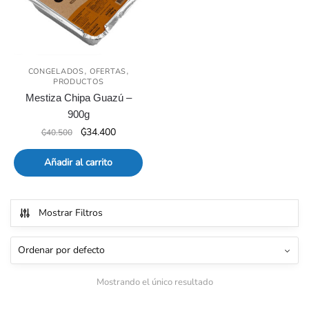
,
,
CONGELADOS
OFERTAS
PRODUCTOS
Mestiza Chipa Guazú –
900g
El
El
₲
34.400
₲
40.500
precio
precio
original
actual
Añadir al carrito
era:
es:
₲40.500.
₲34.400.
Mostrar Filtros
Mostrando el único resultado