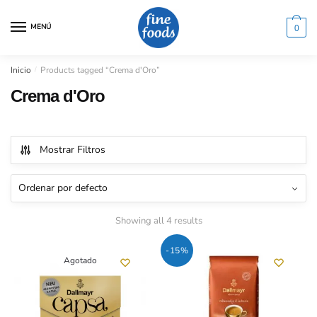
Saltar
Saltar
a
al
MENÚ
0
la
contenido
navegación
Inicio
/
Products tagged “Crema d'Oro”
Crema d'Oro
Mostrar Filtros
Showing all 4 results
-15%
Agotado