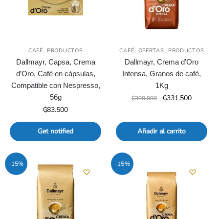
,
,
,
CAFÉ
PRODUCTOS
CAFÉ
OFERTAS
PRODUCTOS
Dallmayr, Capsa, Crema
Dallmayr, Crema d’Oro
d’Oro, Café en cápsulas,
Intensa, Granos de café,
Compatible con Nespresso,
1Kg
56g
El
El
₲
331.500
₲
390.000
precio
precio
₲
83.500
original
actual
era:
es:
Get notified
Añadir al carrito
₲390.000.
₲331.500
-15%
-15%