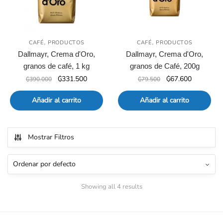
,
,
CAFÉ
PRODUCTOS
CAFÉ
PRODUCTOS
Dallmayr, Crema d'Oro,
Dallmayr, Crema d'Oro,
granos de café, 1 kg
granos de Café, 200g
El
El
El
El
₲
331.500
₲
67.600
₲
390.000
₲
79.500
precio
precio
precio
precio
original
actual
original
actual
Añadir al carrito
Añadir al carrito
era:
es:
era:
es:
₲390.000.
₲331.500.
₲79.500.
₲67.600.
Mostrar Filtros
Showing all 4 results