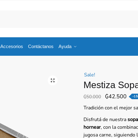
 Accesorios
Contáctanos
Ayuda
Sale!
🔍
Mestiza Sopa
El
El
₲
42.500
₲
50.000
-1
precio
prec
Tradición con el mejor s
original
actu
Disfrutá de nuestra
sopa
era:
es:
hornear
, con la combina
₲50.000.
₲42.
jugosa carne, siguiendo 