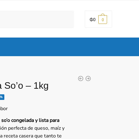
₲
0
0
 So’o – 1kg
5%
io
abor
al
 so’o congelada y lista para
ción perfecta de queso, maíz y
500.
la receta casera que tanto te