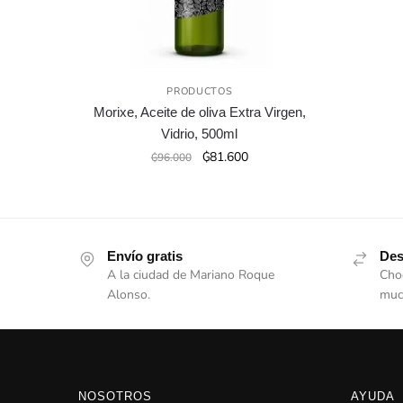
PRODUCTOS
Morixe, Aceite de oliva Extra Virgen,
Vidrio, 500ml
El
El
₲
81.600
₲
96.000
precio
precio
original
actual
era:
es:
₲96.000.
₲81.600.
Envío gratis
Des
A la ciudad de Mariano Roque
Choc
Alonso.
muc
NOSOTROS
AYUDA