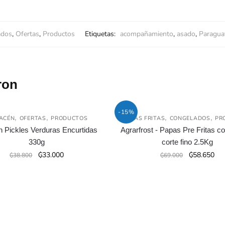
ados
,
Ofertas
,
Productos
Etiquetas:
acompañamiento
,
asado
,
Paragua
ron
-15%
,
,
,
,
ACÉN
OFERTAS
PRODUCTOS
PAPAS FRITAS
CONGELADOS
PR
n Pickles Verduras Encurtidas
Agrarfrost - Papas Pre Fritas c
330g
corte fino 2.5Kg
El
El
El
El
₲
33.000
₲
58.650
₲
38.800
₲
69.000
precio
precio
precio
pre
original
actual
original
act
era:
es:
era:
es:
₲38.800.
₲33.000.
₲69.000.
₲58