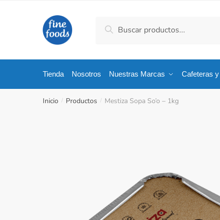
Saltar
Saltar
a
al
Búsqueda
Búsqueda
la
contenido
de:
navegación
Tienda
Nosotros
Nuestras Marcas
Cafeteras y
Inicio
Productos
Mestiza Sopa So’o – 1kg
/
/