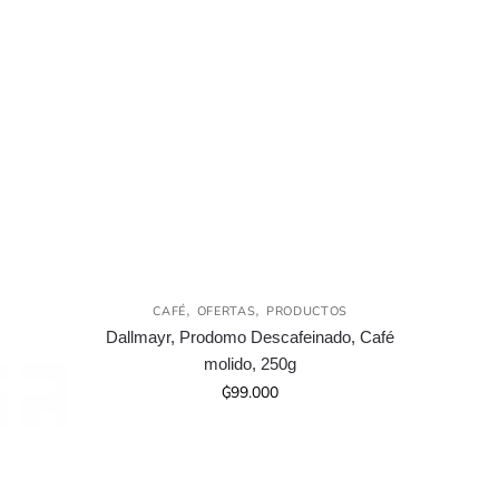
,
,
CAFÉ
OFERTAS
PRODUCTOS
Agotado
Dallmayr, Prodomo Descafeinado, Café
molido, 250g
₲
99.000