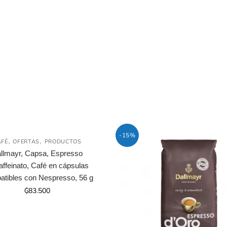
-15%
,
,
AFÉ
OFERTAS
PRODUCTOS
Agotado
llmayr, Capsa, Espresso
ffeinato, Café en cápsulas
tibles con Nespresso, 56 g
₲
83.500