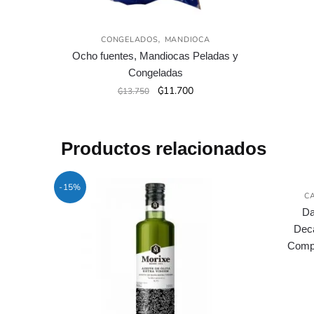
,
CONGELADOS
MANDIOCA
Ocho fuentes, Mandiocas Peladas y
Congeladas
El
El
₲
11.700
₲
13.750
precio
precio
original
actual
era:
es:
Productos relacionados
₲13.750.
₲11.700.
-15%
C
Da
Deca
Compa