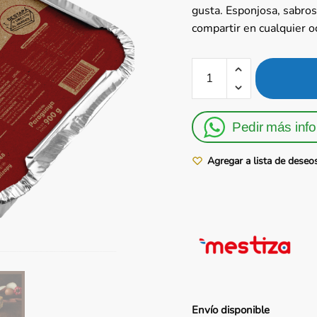
gusta. Esponjosa, sabrosa
compartir en cualquier o
Mestiza
Sopa
So'o
-
Pedir más inf
1kg
cantidad
Agregar a lista de deseo
Envío
disponible