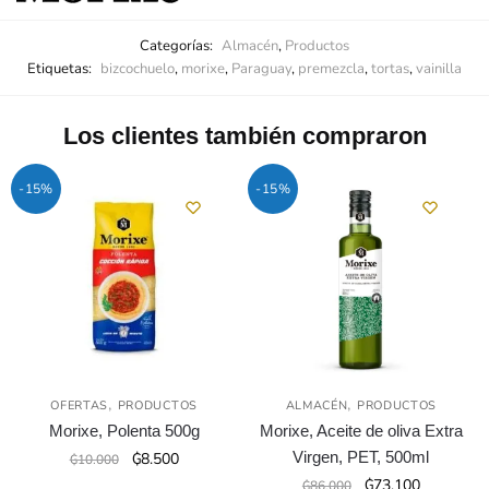
Categorías:
Almacén
,
Productos
Etiquetas:
bizcochuelo
,
morixe
,
Paraguay
,
premezcla
,
tortas
,
vainilla
Los clientes también compraron
-15%
-15%
,
,
OFERTAS
PRODUCTOS
ALMACÉN
PRODUCTOS
Morixe, Polenta 500g
Morixe, Aceite de oliva Extra
El
El
Virgen, PET, 500ml
₲
8.500
₲
10.000
precio
precio
El
El
₲
73.100
₲
86.000