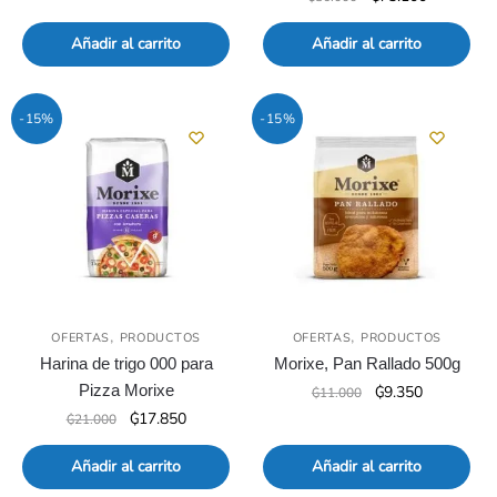
original
actual
precio
precio
era:
es:
original
actual
Añadir al carrito
Añadir al carrito
₲10.000.
₲8.500.
era:
es:
₲86.000.
₲73.100.
-15%
-15%
,
,
OFERTAS
PRODUCTOS
OFERTAS
PRODUCTOS
Harina de trigo 000 para
Morixe, Pan Rallado 500g
Pizza Morixe
El
El
₲
9.350
₲
11.000
precio
precio
El
El
₲
17.850
₲
21.000
original
actual
precio
precio
era:
es:
original
actual
Añadir al carrito
Añadir al carrito
₲11.000.
₲9.350.
era:
es: