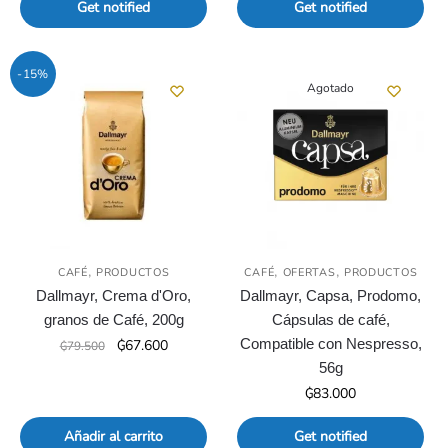
Get notified
Get notified
-15%
Agotado
,
,
,
CAFÉ
PRODUCTOS
CAFÉ
OFERTAS
PRODUCTOS
Dallmayr, Crema d'Oro,
Dallmayr, Capsa, Prodomo,
granos de Café, 200g
Cápsulas de café,
El
El
Compatible con Nespresso,
₲
67.600
₲
79.500
precio
precio
56g
original
actual
₲
83.000
era:
es:
₲79.500.
₲67.600.
Añadir al carrito
Get notified