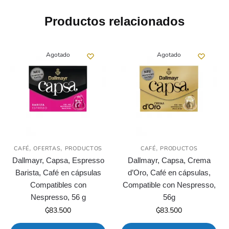
₲21.000.
₲17.850.
Productos relacionados
Agotado
Agotado
,
,
,
CAFÉ
OFERTAS
PRODUCTOS
CAFÉ
PRODUCTOS
Dallmayr, Capsa, Espresso
Dallmayr, Capsa, Crema
Barista, Café en cápsulas
d’Oro, Café en cápsulas,
Compatibles con
Compatible con Nespresso,
Nespresso, 56 g
56g
₲
83.500
₲
83.500