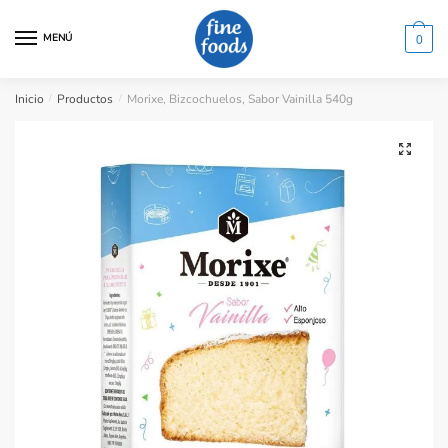
Saltar
Saltar
a
al
MENÚ
0
la
contenido
navegación
Inicio
/
Productos
/
Morixe, Bizcochuelos, Sabor Vainilla 540g
🔍